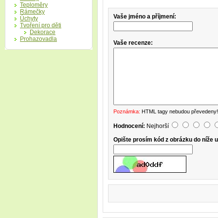
Teploměry
Rámečky
Vaše jméno a příjmení:
Úchyty
Tvoření pro děti
Dekorace
Prohazovadla
Vaše recenze:
Poznámka:
HTML tagy nebudou převedeny!
Hodnocení:
Nejhorší
Opište prosím kód z obrázku do níže 