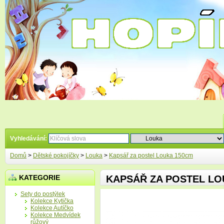
Vyhledávání:
Domů
>
Dětské pokojíčky
>
Louka
>
Kapsář za postel Louka 150cm
KATEGORIE
KAPSÁŘ ZA POSTEL LO
Sety do postýlek
Kolekce Kytička
Kolekce Autíčko
Kolekce Medvídek
růžový