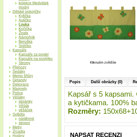
kolekce Medvídek
modrý
Dětské pokojíčky
Kytička
Autíčko
Louka
Kočička
Žirafa
Námořník
Beruška
Srdíčko
Kapsáře
Kapsáře za postel
Kapsáře na postýlku
Kliknutím zvětšíte
Stromy
Přehozy
Sedáky
Memo šňůry
Girlandy
Popis
Další obrázky (0)
Re
Dekorace
Magnety
Kapsář s 5 kapsami. 
Police
Věšáky
a kytičkama. 100% b
stojánky
Věšák
Rozměry:
150x68+10
věšáček
Svítidla
nástěnné
stropní
Metry
Zrcadla
NAPSAT RECENZI
Hodiny