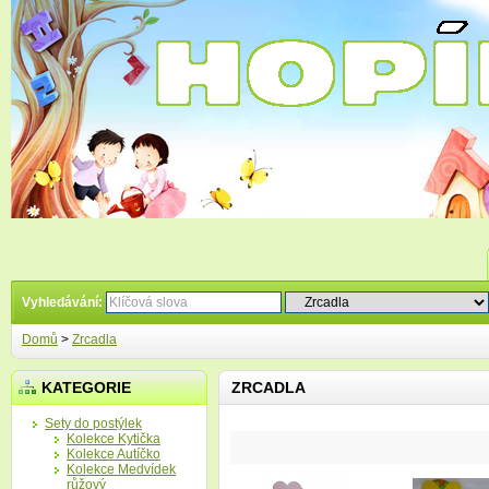
Vyhledávání:
Domů
>
Zrcadla
KATEGORIE
ZRCADLA
Sety do postýlek
Kolekce Kytička
Kolekce Autíčko
Kolekce Medvídek
růžový