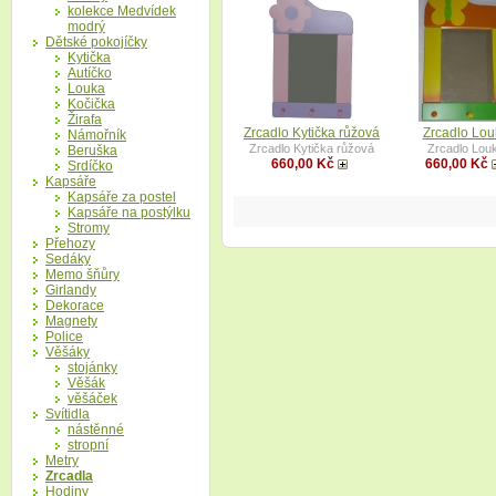
kolekce Medvídek
modrý
Dětské pokojíčky
Kytička
Autíčko
Louka
Kočička
Žirafa
Zrcadlo Kytička růžová
Zrcadlo Lou
Námořník
Zrcadlo Kytička růžová
Zrcadlo Lou
Beruška
660,00 Kč
660,00 Kč
Srdíčko
Kapsáře
Kapsáře za postel
Kapsáře na postýlku
Stromy
Přehozy
Sedáky
Memo šňůry
Girlandy
Dekorace
Magnety
Police
Věšáky
stojánky
Věšák
věšáček
Svítidla
nástěnné
stropní
Metry
Zrcadla
Hodiny