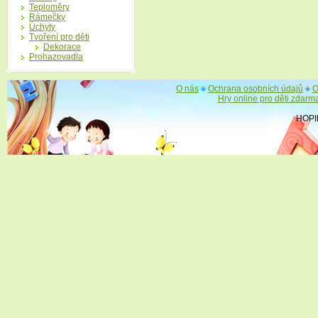
Teploměry
Rámečky
Úchyty
Tvoření pro děti
Dekorace
Prohazovadla
O nás
Ochrana osobních údajů
O
Hry online pro děti zdarm
HOPI